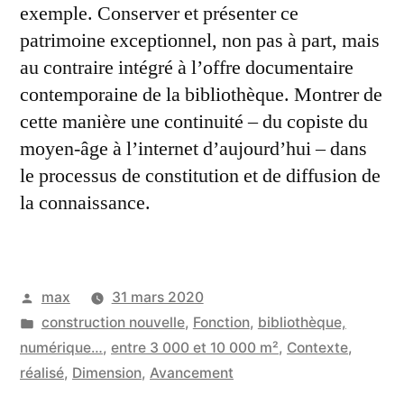
exemple. Conserver et présenter ce
patrimoine exceptionnel, non pas à part, mais
au contraire intégré à l’offre documentaire
contemporaine de la bibliothèque. Montrer de
cette manière une continuité – du copiste du
moyen-âge à l’internet d’aujourd’hui – dans
le processus de constitution et de diffusion de
la connaissance.
Publié
max
31 mars 2020
par
Publié
construction nouvelle
,
Fonction
,
bibliothèque,
dans
numérique…
,
entre 3 000 et 10 000 m²
,
Contexte
,
réalisé
,
Dimension
,
Avancement