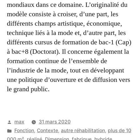
mondiaux dans ce domaine. L’originalité du
modèle consiste à croiser, d’une part, les
différents champs artistique, économique,
technique liés à la mode et, d’autre part, les
différents cursus de formation de bac-1 (Cap)
à bac+8 (Doctorat). Il concerne également la
formation continue de l’ensemble de
l’industrie de la mode, tout en développant
une politique d’ouverture et de diffusion vers
le grand public.
Publié
max
31 mars 2020
par
Publié
Fonction
,
Contexte
,
autre réhabilitation
,
plus de 10
dans
000 m²
,
réalisé
,
Dimension
,
fabrique, hybride…
,